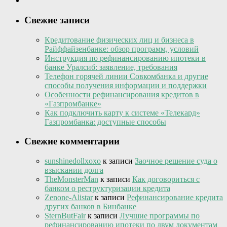
Свежие записи
Кредитование физических лиц и бизнеса в
Райффайзенбанке: обзор программ, условий
Инструкция по рефинансированию ипотеки в
банке Уралсиб: заявление, требования
Телефон горячей линии Совкомбанка и другие
способы получения информации и поддержки
Особенности рефинансирования кредитов в
«Газпромбанке»
Как подключить карту к системе «Телекард»
Газпромбанка: доступные способы
Свежие комментарии
sunshinedollxoxo
к записи
Заочное решение суда о
взыскании долга
TheMonsterMan
к записи
Как договориться с
банком о реструктуризации кредита
Zenone-Alistar
к записи
Рефинансирование кредита
других банков в Бинбанке
SternButFair
к записи
Лучшие программы по
рефинансированию ипотеки по двум документам