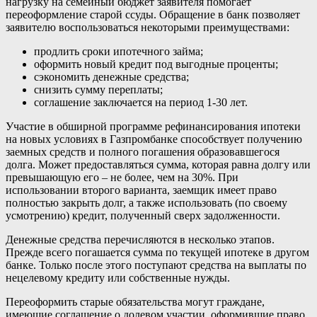
нагрузку на семейный бюджет заявителя помогает
переоформление старой ссуды. Обращение в банк позволяет
заявителю воспользоваться некоторыми преимуществами:
продлить сроки ипотечного займа;
оформить новый кредит под выгодные проценты;
сэкономить денежные средства;
снизить сумму переплаты;
соглашение заключается на период 1-30 лет.
Участие в обширной программе рефинансирования ипотеки
на новых условиях в Газпромбанке способствует получению
заемных средств и полного погашения образовавшегося
долга. Может предоставляться сумма, которая равна долгу или
превышающую его – не более, чем на 30%. При
использовании второго варианта, заемщик имеет право
полностью закрыть долг, а также использовать (по своему
усмотрению) кредит, полученный сверх задолженности.
Денежные средства перечисляются в несколько этапов.
Прежде всего погашается сумма по текущей ипотеке в другом
банке. Только после этого поступают средства на выплаты по
нецелевому кредиту или собственные нужды.
Переоформить старые обязательства могут граждане,
имеющие соглашение о долевом участии, оформившие право