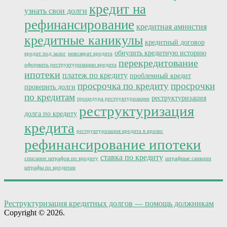
кредит на
узнать свои долги
рефинансирование
кредитная амнистия
кредитные каникулы
кредитный договор
обнулить кредитную историю
кредит под залог
невозврат кредита
перекредитование
оформить реструктуризацию кредита
ипотеки
платеж по кредиту
проблемный кредит
просрочка по кредиту
просрочки
проверить долги
по кредитам
реструктуризация
процедура реструктуризации
реструктуризация
долга по кредиту
кредита
реструктуризация кредита в кризис
рефинансирование ипотеки
ставка по кредиту
списание штрафов по кредиту
штрафные санкции
штрафы по кредитам
Реструктуризация кредитных долгов — помощь должникам
Copyright © 2026.