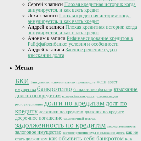
Сергей
к записи
Плохая кредитная история: когда
аннулируется, и как взять кредит
Леха
к записи
Плохая кредитная история: когда
аннулируется, и как взять кредит
Андрей
к записи
Плохая кредитная история: когда
аннулируется, и как взять кредит
Аноним
к записи
Рефинансирование кредитов в
Райффайзенбанке: условия и особенности
Андрей
к записи
Заочное решение суда о
взыскании долга
Метки
БКИ
арест
Банк данных исполнительных производств
ФССП
банкротство
взыскание
имущества
банкротство физлиц
долгов по кредитам
возврат банком долга
документы для
долги по кредитам
долг по
реструктуризации
кредиту
должники по кредитам
должник по кредиту
досрочное погашение
ежемесячный платеж
задолженность по кредитам
закредитованность
залоговое имущество
как не
заочное решение суда о взыскании долга
как объявить себя банкротом
как
стать должником