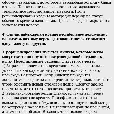
оформил автокредит, по которому автомобиль остался у банка
в залоге. Только после полного погашения задолжности
транспортное средство выйдет из залога. После
рефинансирования кредита автокредит перейдет в статус
обычного кредита наличными. Прошлый кредит закрывается
засчет взятия нового;
4) Сейчас наблюдается крайне нестабильное положение с
валютами, поэтому перекредитование поможет заменить
одну валюту на другую.
У рефинансирования имеются минусы, которые легко
могут свести пользу от проведения данной операции к
нулю. Перед принятие решения следует их учесть:
1) Затраты в процессе перекредитации могут значительно
уменьшить выгоду, если не убрать ее вовсе. Обычно это
происходит с ипотекой, когда клиенту приходится
дополнительно тратиться на оценивание недвижимости на то,
чтобы оформить новый страховой полис. Следует заранее
просчитать затраты и только потом принимать решение;
2) Рефинансирование бессмысленно, если уже выплачена
половина долго по кредиту. При оформлении графика
выплаты средств по займу, используется аннуитетный метод,
по которому вначале клиент выплачивает долг по процентам,
а затем основной долг. Выходит, что к половине срока