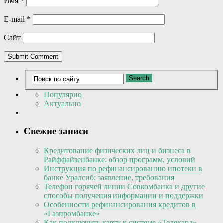
Имя
*
E-mail
*
Сайт
Популярно
Актуально
Свежие записи
Кредитование физических лиц и бизнеса в
Райффайзенбанке: обзор программ, условий
Инструкция по рефинансированию ипотеки в
банке Уралсиб: заявление, требования
Телефон горячей линии Совкомбанка и другие
способы получения информации и поддержки
Особенности рефинансирования кредитов в
«Газпромбанке»
Как подключить карту к системе «Телекард»