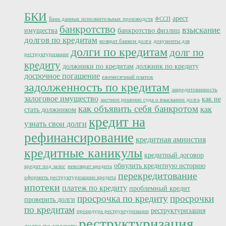
БКИ
арест
Банк данных исполнительных производств
ФССП
банкротство
взыскание
имущества
банкротство физлиц
долгов по кредитам
возврат банком долга
документы для
долги по кредитам
долг по
реструктуризации
кредиту
должники по кредитам
должник по кредиту
досрочное погашение
ежемесячный платеж
задолженность по кредитам
закредитованность
залоговое имущество
как не
заочное решение суда о взыскании долга
как объявить себя банкротом
как
стать должником
кредит на
узнать свои долги
рефинансирование
кредитная амнистия
кредитные каникулы
кредитный договор
обнулить кредитную историю
кредит под залог
невозврат кредита
перекредитование
оформить реструктуризацию кредита
ипотеки
платеж по кредиту
проблемный кредит
просрочка по кредиту
просрочки
проверить долги
по кредитам
реструктуризация
процедура реструктуризации
реструктуризация