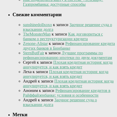
Газпромбанка: доступные способы
Свежие комментарии
sunshinedollxoxo
к записи
Заочное решение суда о
взыскании долга
TheMonsterMan
к записи
Как договориться с
банком о реструктуризации кредита
Zenone-Alistar
к записи
Рефинансирование кредита
других банков в Бинбанке
SternButFair
к записи
Лучшие программы по
рефинансированию ипотеки по двум документам
Сергей
к записи
Плохая кредитная история: когда
аннулируется, и как взять кредит
Леха
к записи
Плохая кредитная история: когда
аннулируется, и как взять кредит
Андрей
к записи
Плохая кредитная история: когда
аннулируется, и как взять кредит
Аноним
к записи
Рефинансирование кредитов в
Райффайзенбанке: условия и особенности
Андрей
к записи
Заочное решение суда о
взыскании долга
Метки