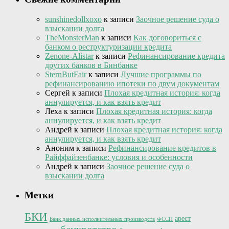
sunshinedollxoxo
к записи
Заочное решение суда о
взыскании долга
TheMonsterMan
к записи
Как договориться с
банком о реструктуризации кредита
Zenone-Alistar
к записи
Рефинансирование кредита
других банков в Бинбанке
SternButFair
к записи
Лучшие программы по
рефинансированию ипотеки по двум документам
Сергей
к записи
Плохая кредитная история: когда
аннулируется, и как взять кредит
Леха
к записи
Плохая кредитная история: когда
аннулируется, и как взять кредит
Андрей
к записи
Плохая кредитная история: когда
аннулируется, и как взять кредит
Аноним
к записи
Рефинансирование кредитов в
Райффайзенбанке: условия и особенности
Андрей
к записи
Заочное решение суда о
взыскании долга
Метки
БКИ
арест
Банк данных исполнительных производств
ФССП