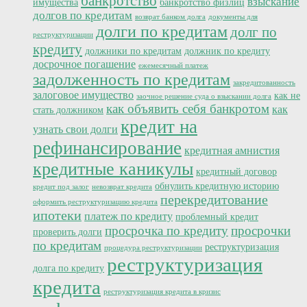
банкротство
взыскание
имущества
банкротство физлиц
долгов по кредитам
возврат банком долга
документы для
долги по кредитам
долг по
реструктуризации
кредиту
должники по кредитам
должник по кредиту
досрочное погашение
ежемесячный платеж
задолженность по кредитам
закредитованность
залоговое имущество
как не
заочное решение суда о взыскании долга
как объявить себя банкротом
как
стать должником
кредит на
узнать свои долги
рефинансирование
кредитная амнистия
кредитные каникулы
кредитный договор
обнулить кредитную историю
кредит под залог
невозврат кредита
перекредитование
оформить реструктуризацию кредита
ипотеки
платеж по кредиту
проблемный кредит
просрочка по кредиту
просрочки
проверить долги
по кредитам
реструктуризация
процедура реструктуризации
реструктуризация
долга по кредиту
кредита
реструктуризация кредита в кризис