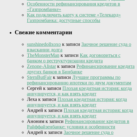
Особенности рефинансирования кредитов в
«Газпромбанке»
Как подключить карту к системе «Телекард»
Газпромбанка: доступные способы
Свежие комментарии
sunshinedollxoxo
к записи
Заочное решение суда о
взыскании долга
TheMonsterMan
к записи
Как договориться с
банком о реструктуризации кредита
Zenone-Alistar
к записи
Рефинансирование кредита
других банков в Бинбанке
SternButFair
к записи
Лучшие программы по
рефинансированию ипотеки по двум документам
Сергей
к записи
Плохая кредитная история: когда
аннулируется, и как взять кредит
Леха
к записи
Плохая кредитная история: когда
аннулируется, и как взять кредит
Андрей
к записи
Плохая кредитная история: когда
аннулируется, и как взять кредит
Аноним
к записи
Рефинансирование кредитов в
Райффайзенбанке: условия и особенности
Андрей
к записи
Заочное решение суда о