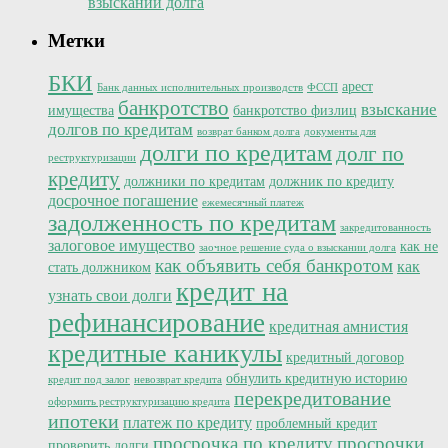
взыскании долга
Метки
БКИ
арест
Банк данных исполнительных производств
ФССП
банкротство
взыскание
имущества
банкротство физлиц
долгов по кредитам
возврат банком долга
документы для
долги по кредитам
долг по
реструктуризации
кредиту
должники по кредитам
должник по кредиту
досрочное погашение
ежемесячный платеж
задолженность по кредитам
закредитованность
залоговое имущество
как не
заочное решение суда о взыскании долга
как объявить себя банкротом
как
стать должником
кредит на
узнать свои долги
рефинансирование
кредитная амнистия
кредитные каникулы
кредитный договор
обнулить кредитную историю
кредит под залог
невозврат кредита
перекредитование
оформить реструктуризацию кредита
ипотеки
платеж по кредиту
проблемный кредит
просрочка по кредиту
просрочки
проверить долги