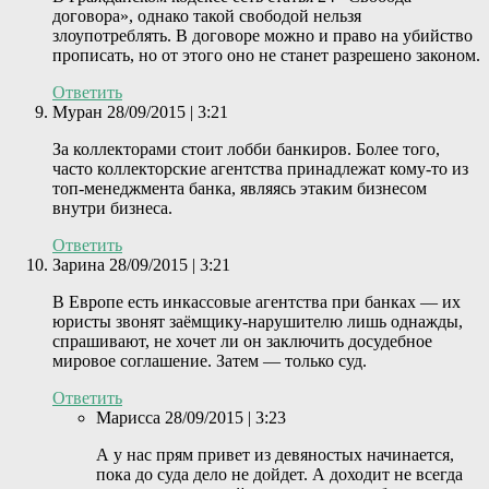
договора», однако такой свободой нельзя
злоупотреблять. В договоре можно и право на убийст­во
прописать, но от этого оно не станет разрешено законом.
Ответить
Муран
28/09/2015 | 3:21
За коллекторами стоит лобби банкиров. Более того,
часто коллекторские агентства принад­лежат кому-то из
топ-менеджмента банка, являясь этаким бизнесом
внутри бизнеса.
Ответить
Зарина
28/09/2015 | 3:21
В Европе есть инкассовые агентства при банках — их
юристы звонят заёмщику-нарушителю лишь однажды,
спрашивают, не хочет ли он заключить досудебное
мировое соглашение. Затем — только суд.
Ответить
Марисса
28/09/2015 | 3:23
А у нас прям привет из девяностых начинается,
пока до суда дело не дойдет. А доходит не всегда