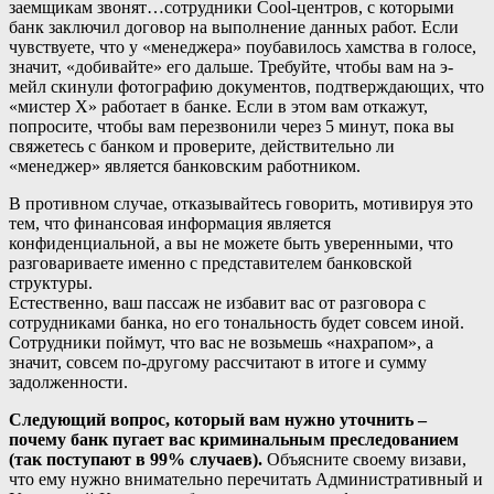
заемщикам звонят…сотрудники Cool-центров, с которыми
банк заключил договор на выполнение данных работ. Если
чувствуете, что у «менеджера» поубавилось хамства в голосе,
значит, «добивайте» его дальше. Требуйте, чтобы вам на э-
мейл скинули фотографию документов, подтверждающих, что
«мистер Х» работает в банке. Если в этом вам откажут,
попросите, чтобы вам перезвонили через 5 минут, пока вы
свяжетесь с банком и проверите, действительно ли
«менеджер» является банковским работником.
В противном случае, отказывайтесь говорить, мотивируя это
тем, что финансовая информация является
конфиденциальной, а вы не можете быть уверенными, что
разговариваете именно с представителем банковской
структуры.
Естественно, ваш пассаж не избавит вас от разговора с
сотрудниками банка, но его тональность будет совсем иной.
Сотрудники поймут, что вас не возьмешь «нахрапом», а
значит, совсем по-другому рассчитают в итоге и сумму
задолженности.
Следующий вопрос, который вам нужно уточнить –
почему банк пугает вас криминальным преследованием
(так поступают в 99% случаев).
Объясните своему визави,
что ему нужно внимательно перечитать Административный и