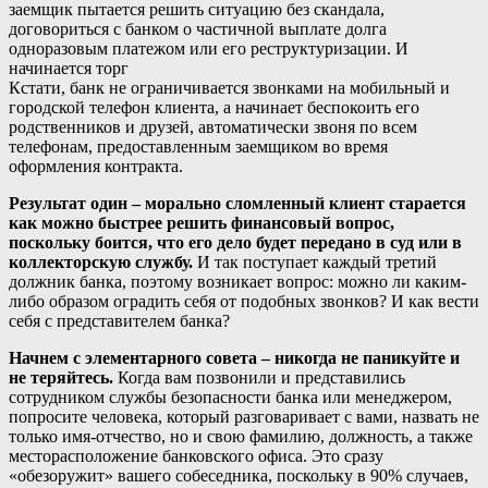
заемщик пытается решить ситуацию без скандала,
договориться с банком о частичной выплате долга
одноразовым платежом или его реструктуризации. И
начинается торг
Кстати, банк не ограничивается звонками на мобильный и
городской телефон клиента, а начинает беспокоить его
родственников и друзей, автоматически звоня по всем
телефонам, предоставленным заемщиком во время
оформления контракта.
Результат один – морально сломленный клиент старается
как можно быстрее решить финансовый вопрос,
поскольку боится, что его дело будет передано в суд или в
коллекторскую службу.
И так поступает каждый третий
должник банка, поэтому возникает вопрос: можно ли каким-
либо образом оградить себя от подобных звонков? И как вести
себя с представителем банка?
Начнем с элементарного совета – никогда не паникуйте и
не теряйтесь.
Когда вам позвонили и представились
сотрудником службы безопасности банка или менеджером,
попросите человека, который разговаривает с вами, назвать не
только имя-отчество, но и свою фамилию, должность, а также
месторасположение банковского офиса. Это сразу
«обезоружит» вашего собеседника, поскольку в 90% случаев,