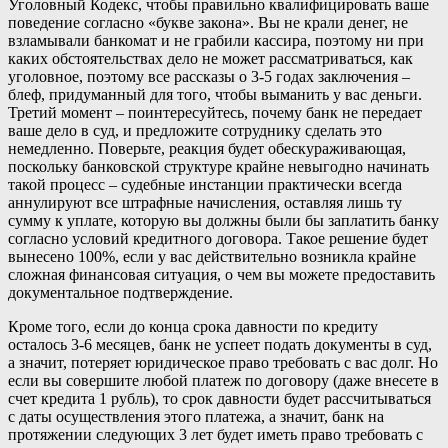
Уголовный Кодекс, чтобы правильно квалифицировать ваше
поведение согласно «букве закона». Вы не крали денег, не
взламывали банкомат и не грабили кассира, поэтому ни при
каких обстоятельствах дело не может рассматриваться, как
уголовное, поэтому все рассказы о 3-5 годах заключения –
блеф, придуманный для того, чтобы выманить у вас деньги.
Третий момент – поинтересуйтесь, почему банк не передает
ваше дело в суд, и предложите сотруднику сделать это
немедленно. Поверьте, реакция будет обескураживающая,
поскольку банковской структуре крайне невыгодно начинать
такой процесс – судебные инстанции практически всегда
аннулируют все штрафные начисления, оставляя лишь ту
сумму к уплате, которую вы должны были бы заплатить банку
согласно условий кредитного договора. Такое решение будет
вынесено 100%, если у вас действительно возникла крайне
сложная финансовая ситуация, о чем вы можете предоставить
документальное подтверждение.
Кроме того, если до конца срока давности по кредиту
осталось 3-6 месяцев, банк не успеет подать документы в суд,
а значит, потеряет юридическое право требовать с вас долг. Но
если вы совершите любой платеж по договору (даже внесете в
счет кредита 1 рубль), то срок давности будет рассчитываться
с даты осуществления этого платежа, а значит, банк на
протяжении следующих 3 лет будет иметь право требовать с