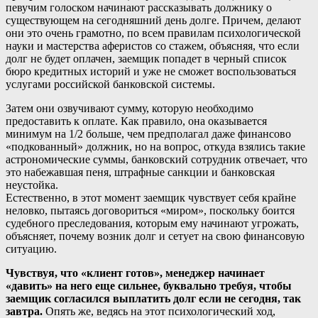
певучим голоском начинают рассказывать должнику о
существующем на сегодняшний день долге. Причем, делают
они это очень грамотно, по всем правилам психологической
науки и мастерства аферистов со стажем, объясняя, что если
долг не будет оплачен, заемщик попадет в черный список
бюро кредитных историй и уже не сможет воспользоваться
услугами российской банковской системы.
Затем они озвучивают сумму, которую необходимо
предоставить к оплате. Как правило, она оказывается
минимум на 1/2 больше, чем предполагал даже финансово
«подкованный» должник, но на вопрос, откуда взялись такие
астрономические суммы, банковский сотрудник отвечает, что
это набежавшая пеня, штрафные санкции и банковская
неустойка.
Естественно, в этот момент заемщик чувствует себя крайне
неловко, пытаясь договориться «миром», поскольку боится
судебного преследования, которым ему начинают угрожать,
объясняет, почему возник долг и сетует на свою финансовую
ситуацию.
Чувствуя, что «клиент готов», менеджер начинает
«давить» на него еще сильнее, буквально требуя, чтобы
заемщик согласился выплатить долг если не сегодня, так
завтра.
Опять же, ведясь на этот психологический ход,