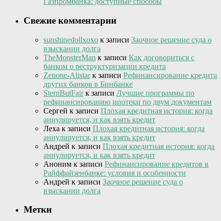
Газпромбанка: доступные способы
Свежие комментарии
sunshinedollxoxo
к записи
Заочное решение суда о
взыскании долга
TheMonsterMan
к записи
Как договориться с
банком о реструктуризации кредита
Zenone-Alistar
к записи
Рефинансирование кредита
других банков в Бинбанке
SternButFair
к записи
Лучшие программы по
рефинансированию ипотеки по двум документам
Сергей
к записи
Плохая кредитная история: когда
аннулируется, и как взять кредит
Леха
к записи
Плохая кредитная история: когда
аннулируется, и как взять кредит
Андрей
к записи
Плохая кредитная история: когда
аннулируется, и как взять кредит
Аноним
к записи
Рефинансирование кредитов в
Райффайзенбанке: условия и особенности
Андрей
к записи
Заочное решение суда о
взыскании долга
Метки