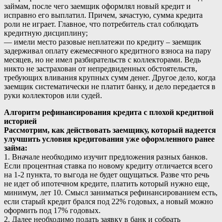
займам, после чего заемщик оформлял новый кредит и
исправно его выплатил. Причем, зачастую, сумма кредита
роли не играет. Главное, что потребитель стал соблюдать
кредитную дисциплину;
— имели место разовые неплатежи по кредиту – заемщик
задерживал оплату ежемесячного кредитного взноса на пару
месяцев, но не имел разбирательств с коллекторами. Ведь
никто не застрахован от непредвиденных обстоятельств,
требующих вливания крупных сумм денег. Другое дело, когда
заемщик систематически не платит банку, и дело передается в
руки коллекторов или судей.
Алгоритм рефинансирования кредита с плохой кредитной
историей
Рассмотрим, как действовать заемщику, который надеется
улучшить условия кредитования уже оформленного ранее
займа:
1. Вначале необходимо изучит предложения разных банков.
Если процентная ставка по новому кредиту отличается всего
на 1-2 пункта, то выгода не будет ощущаться. Разве что речь
не идет об ипотечном кредите, платить который нужно еще,
минимум, лет 10. Смысл заниматься рефинансированием есть,
если старый кредит брался под 22% годовых, а новый можно
оформить под 17% годовых.
2. Далее необходимо подать заявку в банк и собрать