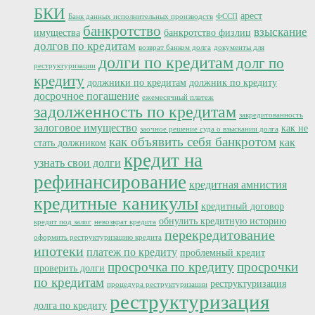
БКИ
арест
Банк данных исполнительных производств
ФССП
банкротство
взыскание
имущества
банкротство физлиц
долгов по кредитам
возврат банком долга
документы для
долги по кредитам
долг по
реструктуризации
кредиту
должники по кредитам
должник по кредиту
досрочное погашение
ежемесячный платеж
задолженность по кредитам
закредитованность
залоговое имущество
как не
заочное решение суда о взыскании долга
как объявить себя банкротом
как
стать должником
кредит на
узнать свои долги
рефинансирование
кредитная амнистия
кредитные каникулы
кредитный договор
обнулить кредитную историю
кредит под залог
невозврат кредита
перекредитование
оформить реструктуризацию кредита
ипотеки
платеж по кредиту
проблемный кредит
просрочка по кредиту
просрочки
проверить долги
по кредитам
реструктуризация
процедура реструктуризации
реструктуризация
долга по кредиту