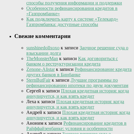
способы получения информации и поддержки
Особенности рефинансирования кредитов в
«Газпромбанке»
Как подключить карту к системе «Телекард»
Газпромбанка: доступные способы
Свежие комментарии
sunshinedollxoxo
к записи
Заочное решение суда о
взыскании долга
TheMonsterMan
к записи
Как договориться с
банком о реструктуризации кредита
Zenone-Alistar
к записи
Рефинансирование кредита
других банков в Бинбанке
SternButFair
к записи
Лучшие программы по
рефинансированию ипотеки по двум документам
Сергей
к записи
Плохая кредитная история: когда
аннулируется, и как взять кредит
Леха
к записи
Плохая кредитная история: когда
аннулируется, и как взять кредит
Андрей
к записи
Плохая кредитная история: когда
аннулируется, и как взять кредит
Аноним
к записи
Рефинансирование кредитов в
Райффайзенбанке: условия и особенности
Андрей
к записи
Заочное решение суда о