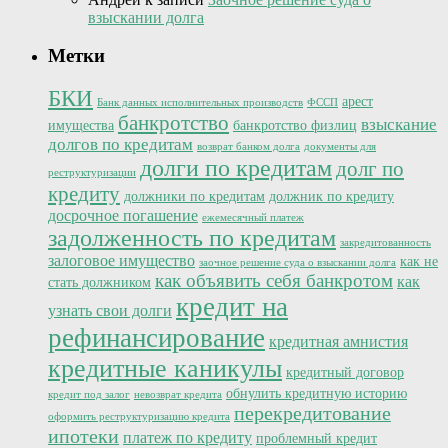
взыскании долга
Метки
БКИ
арест
Банк данных исполнительных производств
ФССП
банкротство
взыскание
имущества
банкротство физлиц
долгов по кредитам
возврат банком долга
документы для
долги по кредитам
долг по
реструктуризации
кредиту
должники по кредитам
должник по кредиту
досрочное погашение
ежемесячный платеж
задолженность по кредитам
закредитованность
залоговое имущество
как не
заочное решение суда о взыскании долга
как объявить себя банкротом
как
стать должником
кредит на
узнать свои долги
рефинансирование
кредитная амнистия
кредитные каникулы
кредитный договор
обнулить кредитную историю
кредит под залог
невозврат кредита
перекредитование
оформить реструктуризацию кредита
ипотеки
платеж по кредиту
проблемный кредит