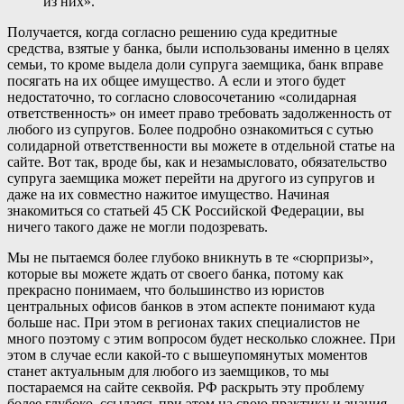
из них».
Получается, когда согласно решению суда кредитные
средства, взятые у банка, были использованы именно в целях
семьи, то кроме выдела доли супруга заемщика, банк вправе
посягать на их общее имущество. А если и этого будет
недостаточно, то согласно словосочетанию «солидарная
ответственность» он имеет право требовать задолженность от
любого из супругов. Более подробно ознакомиться с сутью
солидарной ответственности вы можете в отдельной статье на
сайте. Вот так, вроде бы, как и незамысловато, обязательство
супруга заемщика может перейти на другого из супругов и
даже на их совместно нажитое имущество. Начиная
знакомиться со статьей 45 СК Российской Федерации, вы
ничего такого даже не могли подозревать.
Мы не пытаемся более глубоко вникнуть в те «сюрпризы»,
которые вы можете ждать от своего банка, потому как
прекрасно понимаем, что большинство из юристов
центральных офисов банков в этом аспекте понимают куда
больше нас. При этом в регионах таких специалистов не
много поэтому с этим вопросом будет несколько сложнее. При
этом в случае если какой-то с вышеупомянутых моментов
станет актуальным для любого из заемщиков, то мы
постараемся на сайте секвойя. РФ раскрыть эту проблему
более глубоко, ссылаясь при этом на свою практику и знания,