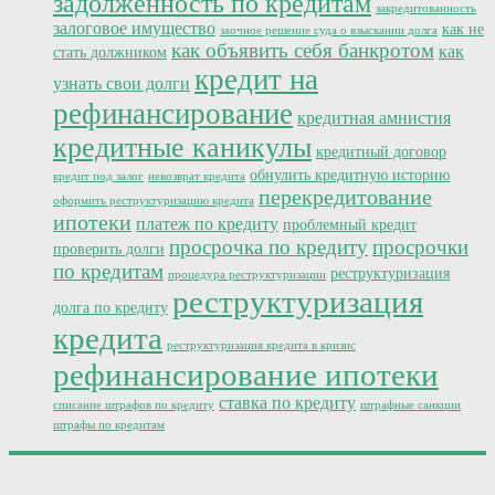
задолженность по кредитам
закредитованность
залоговое имущество
как не
заочное решение суда о взыскании долга
как объявить себя банкротом
как
стать должником
кредит на
узнать свои долги
рефинансирование
кредитная амнистия
кредитные каникулы
кредитный договор
обнулить кредитную историю
кредит под залог
невозврат кредита
перекредитование
оформить реструктуризацию кредита
ипотеки
платеж по кредиту
проблемный кредит
просрочка по кредиту
просрочки
проверить долги
по кредитам
реструктуризация
процедура реструктуризации
реструктуризация
долга по кредиту
кредита
реструктуризация кредита в кризис
рефинансирование ипотеки
ставка по кредиту
списание штрафов по кредиту
штрафные санкции
штрафы по кредитам