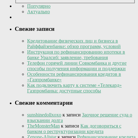
Популярно
Актуально
Свежие записи
Кредитование физических лиц и бизнеса в
Райффайзенбанке: обзор программ, условий
Инструкция по рефинансированию ипотеки в
банке Уралсиб: заявление, требования
Телефон горячей линии Совкомбанка и другие
способы получения информации и поддержки
Особенности рефинансирования кредитов в
«Газпромбанке»
Как подключить карту к системе «Телекард»
Газпромбанка: доступные способы
Свежие комментарии
sunshinedollxoxo
к записи
Заочное решение суда о
взыскании долга
TheMonsterMan
к записи
Как договориться с
банком о реструктуризации кредита
Zenone-Alistar
к записи
Рефинансирование кредита