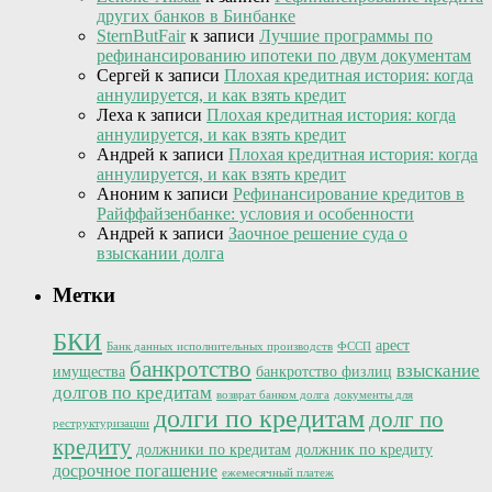
других банков в Бинбанке
SternButFair
к записи
Лучшие программы по
рефинансированию ипотеки по двум документам
Сергей
к записи
Плохая кредитная история: когда
аннулируется, и как взять кредит
Леха
к записи
Плохая кредитная история: когда
аннулируется, и как взять кредит
Андрей
к записи
Плохая кредитная история: когда
аннулируется, и как взять кредит
Аноним
к записи
Рефинансирование кредитов в
Райффайзенбанке: условия и особенности
Андрей
к записи
Заочное решение суда о
взыскании долга
Метки
БКИ
арест
Банк данных исполнительных производств
ФССП
банкротство
взыскание
имущества
банкротство физлиц
долгов по кредитам
возврат банком долга
документы для
долги по кредитам
долг по
реструктуризации
кредиту
должники по кредитам
должник по кредиту
досрочное погашение
ежемесячный платеж