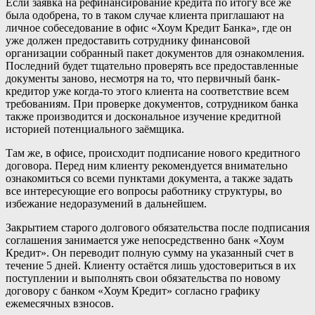
Если заявка на рефинансирование кредита по итогу всё же
была одобрена, то в таком случае клиента приглашают на
личное собеседование в офис «Хоум Кредит Банка», где он
уже должен предоставить сотруднику финансовой
организации собранный пакет документов для ознакомления.
Последний будет тщательно проверять все предоставленные
документы заново, несмотря на то, что первичный банк-
кредитор уже когда-то этого клиента на соответствие всем
требованиям. При проверке документов, сотрудником банка
также производится и доскональное изучение кредитной
историей потенциального заёмщика.
Там же, в офисе, происходит подписание нового кредитного
договора. Перед ним клиенту рекомендуется внимательно
ознакомиться со всеми пунктами документа, а также задать
все интересующие его вопросы работнику структуры, во
избежание недоразумений в дальнейшем.
Закрытием старого долгового обязательства после подписания
соглашения занимается уже непосредственно банк «Хоум
Кредит». Он переводит полную сумму на указанный счет в
течение 5 дней. Клиенту остаётся лишь удостовериться в их
поступлении и выполнять свои обязательства по новому
договору с банком «Хоум Кредит» согласно графику
ежемесячных взносов.