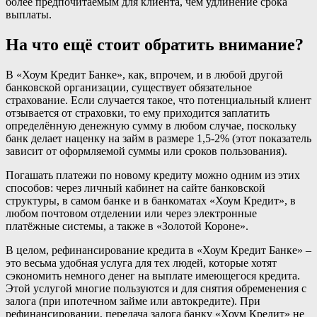
более предпочитаемым для клиента, чем удлинение срока
выплаты.
На что ещё стоит обратить внимание?
В «Хоум Кредит Банке», как, впрочем, и в любой другой
банковской организации, существует обязательное
страхование. Если случается такое, что потенциальный клиент
отзывается от страховки, то ему приходится заплатить
определённую денежную сумму в любом случае, поскольку
банк делает наценку на займ в размере 1,5-2% (этот показатель
зависит от оформляемой суммы или сроков пользования).
Погашать платежи по новому кредиту можно одним из этих
способов: через личный кабинет на сайте банковской
структуры, в самом банке и в банкоматах «Хоум Кредит», в
любом почтовом отделении или через электронные
платёжные системы, а также в «Золотой Короне».
В целом, рефинансирование кредита в «Хоум Кредит Банке» –
это весьма удобная услуга для тех людей, которые хотят
сэкономить немного денег на выплате имеющегося кредита.
Этой услугой многие пользуются и для снятия обременения с
залога (при ипотечном займе или автокредите). При
рефинансировании, передача залога банку «Хоум Кредит» не