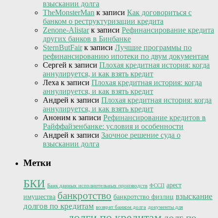
взыскании долга
TheMonsterMan
к записи
Как договориться с
банком о реструктуризации кредита
Zenone-Alistar
к записи
Рефинансирование кредита
других банков в Бинбанке
SternButFair
к записи
Лучшие программы по
рефинансированию ипотеки по двум документам
Сергей
к записи
Плохая кредитная история: когда
аннулируется, и как взять кредит
Леха
к записи
Плохая кредитная история: когда
аннулируется, и как взять кредит
Андрей
к записи
Плохая кредитная история: когда
аннулируется, и как взять кредит
Аноним
к записи
Рефинансирование кредитов в
Райффайзенбанке: условия и особенности
Андрей
к записи
Заочное решение суда о
взыскании долга
Метки
БКИ
арест
Банк данных исполнительных производств
ФССП
банкротство
взыскание
имущества
банкротство физлиц
долгов по кредитам
возврат банком долга
документы для
долги по кредитам
долг по