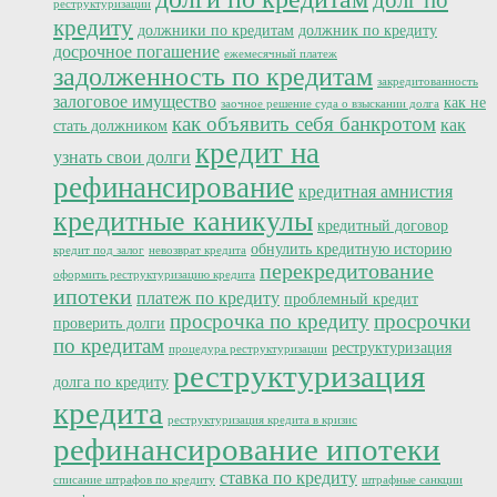
реструктуризации
кредиту
должники по кредитам
должник по кредиту
досрочное погашение
ежемесячный платеж
задолженность по кредитам
закредитованность
залоговое имущество
как не
заочное решение суда о взыскании долга
как объявить себя банкротом
как
стать должником
кредит на
узнать свои долги
рефинансирование
кредитная амнистия
кредитные каникулы
кредитный договор
обнулить кредитную историю
кредит под залог
невозврат кредита
перекредитование
оформить реструктуризацию кредита
ипотеки
платеж по кредиту
проблемный кредит
просрочка по кредиту
просрочки
проверить долги
по кредитам
реструктуризация
процедура реструктуризации
реструктуризация
долга по кредиту
кредита
реструктуризация кредита в кризис
рефинансирование ипотеки
ставка по кредиту
списание штрафов по кредиту
штрафные санкции