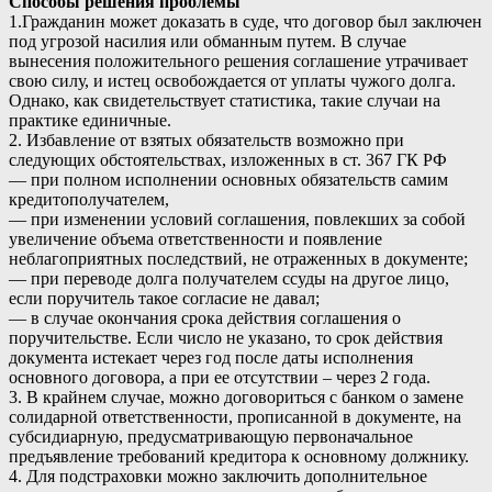
Способы решения проблемы
1.Гражданин может доказать в суде, что договор был заключен
под угрозой насилия или обманным путем. В случае
вынесения положительного решения соглашение утрачивает
свою силу, и истец освобождается от уплаты чужого долга.
Однако, как свидетельствует статистика, такие случаи на
практике единичные.
2. Избавление от взятых обязательств возможно при
следующих обстоятельствах, изложенных в ст. 367 ГК РФ
— при полном исполнении основных обязательств самим
кредитополучателем,
— при изменении условий соглашения, повлекших за собой
увеличение объема ответственности и появление
неблагоприятных последствий, не отраженных в документе;
— при переводе долга получателем ссуды на другое лицо,
если поручитель такое согласие не давал;
— в случае окончания срока действия соглашения о
поручительстве. Если число не указано, то срок действия
документа истекает через год после даты исполнения
основного договора, а при ее отсутствии – через 2 года.
3. В крайнем случае, можно договориться с банком о замене
солидарной ответственности, прописанной в документе, на
субсидиарную, предусматривающую первоначальное
предъявление требований кредитора к основному должнику.
4. Для подстраховки можно заключить дополнительное