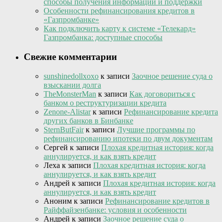
способы получения информации и поддержки
Особенности рефинансирования кредитов в
«Газпромбанке»
Как подключить карту к системе «Телекард»
Газпромбанка: доступные способы
Свежие комментарии
sunshinedollxoxo
к записи
Заочное решение суда о
взыскании долга
TheMonsterMan
к записи
Как договориться с
банком о реструктуризации кредита
Zenone-Alistar
к записи
Рефинансирование кредита
других банков в Бинбанке
SternButFair
к записи
Лучшие программы по
рефинансированию ипотеки по двум документам
Сергей
к записи
Плохая кредитная история: когда
аннулируется, и как взять кредит
Леха
к записи
Плохая кредитная история: когда
аннулируется, и как взять кредит
Андрей
к записи
Плохая кредитная история: когда
аннулируется, и как взять кредит
Аноним
к записи
Рефинансирование кредитов в
Райффайзенбанке: условия и особенности
Андрей
к записи
Заочное решение суда о