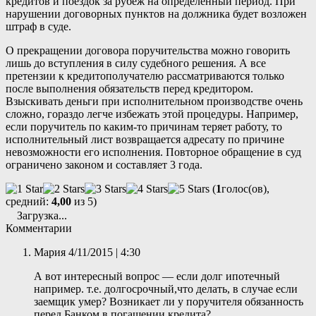
кредитов и поездок за рубеж на определенный период. При
нарушении договорных пунктов на должника будет возложен
штраф в суде.
О прекращении договора поручительства можно говорить
лишь до вступления в силу судебного решения. А все
претензии к кредитополучателю рассматриваются только
после выполнения обязательств перед кредитором.
Взыскивать деньги при исполнительном производстве очень
сложно, гораздо легче избежать этой процедуры. Например,
если поручитель по каким-то причинам теряет работу, то
исполнительный лист возвращается адресату по причине
невозможности его исполнения. Повторное обращение в суд
ограничено законом и составляет 3 года.
(
1
голос(ов),
средний:
4,00
из 5)
Загрузка...
Комментарии
Мария
4/11/2015 | 4:30
А вот интересный вопрос — если долг ипотечный
например. т.е. долгосрочный,что делать, в случае если
заемщик умер? Возникает ли у поручителя обязанность
перед Банком в погашении кредита?