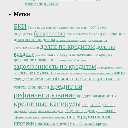
взыскании долга
Метки
БКИ
арест
Банк данных исполнительных производств
ФССП
банкротство
взыскание
имущества
банкротство физлиц
долгов по кредитам
возврат банком долга
документы для
долги по кредитам
долг по
реструктуризации
кредиту
должники по кредитам
должник по кредиту
досрочное погашение
ежемесячный платеж
задолженность по кредитам
закредитованность
залоговое имущество
как не
заочное решение суда о взыскании долга
как объявить себя банкротом
как
стать должником
кредит на
узнать свои долги
рефинансирование
кредитная амнистия
кредитные каникулы
кредитный договор
обнулить кредитную историю
кредит под залог
невозврат кредита
перекредитование
оформить реструктуризацию кредита
ипотеки
платеж по кредиту
проблемный кредит