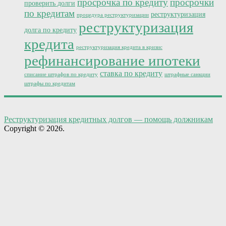
просрочка по кредиту
просрочки
проверить долги
по кредитам
реструктуризация
процедура реструктуризации
реструктуризация
долга по кредиту
кредита
реструктуризация кредита в кризис
рефинансирование ипотеки
ставка по кредиту
списание штрафов по кредиту
штрафные санкции
штрафы по кредитам
Реструктуризация кредитных долгов — помощь должникам
Copyright © 2026.