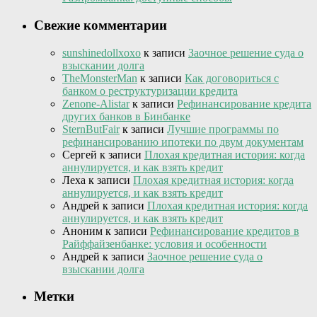
Свежие комментарии
sunshinedollxoxo
к записи
Заочное решение суда о
взыскании долга
TheMonsterMan
к записи
Как договориться с
банком о реструктуризации кредита
Zenone-Alistar
к записи
Рефинансирование кредита
других банков в Бинбанке
SternButFair
к записи
Лучшие программы по
рефинансированию ипотеки по двум документам
Сергей
к записи
Плохая кредитная история: когда
аннулируется, и как взять кредит
Леха
к записи
Плохая кредитная история: когда
аннулируется, и как взять кредит
Андрей
к записи
Плохая кредитная история: когда
аннулируется, и как взять кредит
Аноним
к записи
Рефинансирование кредитов в
Райффайзенбанке: условия и особенности
Андрей
к записи
Заочное решение суда о
взыскании долга
Метки