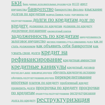
БКИ
арест
Банк данных исполнительных производств
ФССП
банкротство
взыскание
имущества
банкротство физлиц
долгов по кредитам
возврат банком долга
документы для
долги по кредитам
долг по
реструктуризации
кредиту
должники по кредитам
должник по кредиту
досрочное погашение
ежемесячный платеж
задолженность по кредитам
закредитованность
залоговое имущество
как не
заочное решение суда о взыскании долга
как объявить себя банкротом
как
стать должником
кредит на
узнать свои долги
рефинансирование
кредитная амнистия
кредитные каникулы
кредитный договор
обнулить кредитную историю
кредит под залог
невозврат кредита
перекредитование
оформить реструктуризацию кредита
ипотеки
платеж по кредиту
проблемный кредит
просрочка по кредиту
просрочки
проверить долги
по кредитам
реструктуризация
процедура реструктуризации
реструктуризация
долга по кредиту